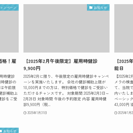
キャンペーン
お知らせ
価格！雇
【2025年2月午後限定】雇用時健診
【202
9,900円
能日
雇用時健診
2025年2月に限り、午後限定の雇用時健診キャンペ
【2025
用時健診の
ーンを実施いたします。 会社の健診補助上限が
メラの検
中は午前限
10,000円までの方は、特別価格で健診をご受診い
て、当院
健診補助上
ただけるチャンスです。 対象期間 2025年2月3日～
内いたしま
で健診をご受
2月28日 対象時間 午後の予約限定 内容 雇用時健
ベーシックド
診9,900円（税...
43,000円
2025年1月31日
2025年1月
お知らせ