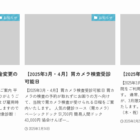
お知らせ
お知らせ
料金変更の
【2025年3月・4月】胃カメラ検査受診
【202
可能日
【2025
院をご利
ご案内 平
【2025年3月・4月】胃カメラ検査受診可能日 胃カ
す。 通常
りがとうご
メラの検査の予約が取れずにお困りの方へ向け
が、3月
よび雇用時
て、当院で胃カメラ検査が受けられる日程をご案
たします。
しますので
内いたします。 人気の健診コース（胃カメラ）
（木・祝） 
対象診断：
ベーシックドック 51,700円 簡易人間ドック
43,000円 協会けんぽ一...
2025年2月
2025年3月14日