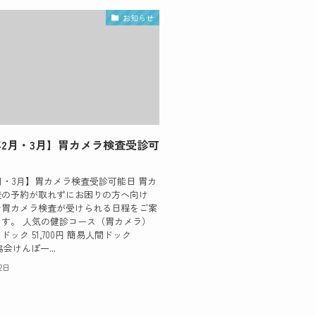
お知らせ
5年2月・3月】胃カメラ検査受診可
年2月・3月】胃カメラ検査受診可能日 胃カ
査の予約が取れずにお困りの方へ向け
で胃カメラ検査が受けられる日程をご案
す。 人気の健診コース（胃カメラ）
ック 51,700円 簡易人間ドック
 協会けんぽ一...
22日