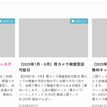
お知らせ
お知らせ
ースデ
【2025年7月・8月】胃カメラ検査受診
【202
可能日
無料キ
院をご利用
【2025年7月・8月】胃カメラ検査受診可能日 胃カ
人間ドック
。新宿スカ
メラの検査の予約が取れずにお困りの方へ向け
より当施
限定し、対
て、当院で胃カメラ検査が受けられる日程をご案
います。 
も全員が女
内いたします。 人気の健診コース（胃カメラ）
ペーンを実
。 男性の
ベーシックドック 51,700円 簡易人間ドック
日～4月3
43,000円 協会けんぽ一...
胃カメラ検査
2025年6月27日
2025年3月