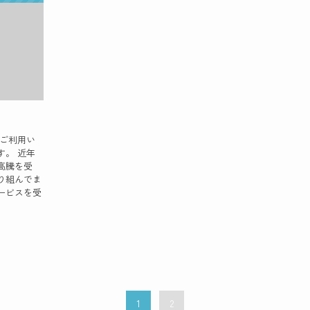
をご利用い
す。 近年
高騰を受
り組んでま
ービスを受
1
2